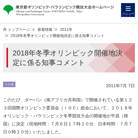
本
こ
文
こ
メニュー
へ
か
ス
ら
トップページ
新着情報
2011年
キ
本
2018年冬季オリンピック開催地決定に係る知事コメント
ッ
文
2018年冬季オリンピック開催地決
プ
で
す
定に係る知事コメント
その他
2011年7月 7日
このたび、ダーバン（南アフリカ共和国）で開催されている第１２
３回国際オリンピック委員会（ＩＯＣ）総会において、２０１８年
オリンピック・パラリンピック冬季競技大会の開催地が平昌（韓
国）に決定（現地時間：７月６日１７時２０分、日本時間：７月７
日０時２０分）いたしました。