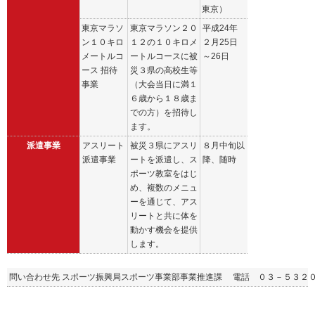
東京）
東京マラソ
東京マラソン２０
平成24年
ン１０キロ
１２の１０キロメ
２月25日
メートルコ
ートルコースに被
～26日
ース 招待
災３県の高校生等
事業
（大会当日に満１
６歳から１８歳ま
での方）を招待し
ます。
派遣事業
アスリート
被災３県にアスリ
８月中旬以
派遣事業
ートを派遣し、ス
降、随時
ポーツ教室をはじ
め、複数のメニュ
ーを通じて、アス
リートと共に体を
動かす機会を提供
します。
問い合わせ先 スポーツ振興局スポーツ事業部事業推進課 電話 ０３－５３２