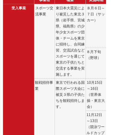
事業名
概要
実施時期
受入事業
スポーツ交
東日本大震災によ
８月６日～
流事業
り被災した東北３
７日（サッ
県（岩手県、宮城
カー）
県、福島県）の少
年少女スポーツ団
体・チームを東京
に招待し、合同練
習、交流試合など
８月下旬
スポーツを通じて
（野球）
東京の子供たちと
交流する事業を実
施します。
観戦招待事
東京で行われる国
10月15日
業
際スポーツ大会に
～16日
被災３県の子供た
（世界体
ちを観戦招待しま
操・東京大
す。
会）
11月12日
～13日
（競泳ワー
ルドカップ