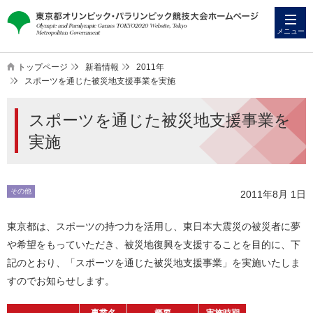
本
こ
文
こ
メニュー
へ
か
ス
ら
トップページ
新着情報
2011年
キ
本
スポーツを通じた被災地支援事業を実施
ッ
文
スポーツを通じた被災地支援事業を
プ
で
す
実施
その他
2011年8月 1日
東京都は、スポーツの持つ力を活用し、東日本大震災の被災者に夢
や希望をもっていただき、被災地復興を支援することを目的に、下
記のとおり、「スポーツを通じた被災地支援事業」を実施いたしま
すのでお知らせします。