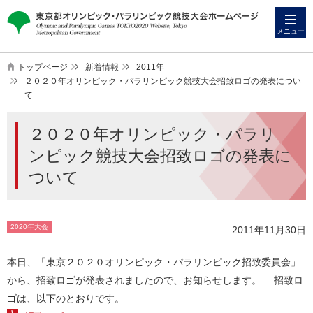
本
こ
文
こ
メニュー
へ
か
ス
ら
トップページ
新着情報
2011年
キ
本
２０２０年オリンピック・パラリンピック競技大会招致ロゴの発表につい
て
ッ
文
プ
で
２０２０年オリンピック・パラリ
す
ンピック競技大会招致ロゴの発表に
ついて
2020年大会
2011年11月30日
本日、「東京２０２０オリンピック・パラリンピック招致委員会」
から、招致ロゴが発表されましたので、お知らせします。 招致ロ
ゴは、以下のとおりです。