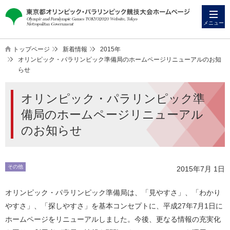
本
こ
文
こ
メニュー
へ
か
ス
ら
トップページ
新着情報
2015年
キ
本
オリンピック・パラリンピック準備局のホームページリニューアルのお知
らせ
ッ
文
プ
で
オリンピック・パラリンピック準
す
備局のホームページリニューアル
のお知らせ
その他
2015年7月 1日
オリンピック・パラリンピック準備局は、「見やすさ」、「わかり
やすさ」、「探しやすさ」を基本コンセプトに、平成27年7月1日に
ホームページをリニューアルしました。今後、更なる情報の充実化