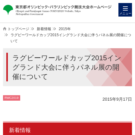
本
こ
文
こ
メニュー
へ
か
ス
ら
トップページ
新着情報
2015年
キ
本
ラグビーワールドカップ2015イングランド大会に伴うパネル展の開催につ
いて
ッ
文
プ
で
ラグビーワールドカップ2015イン
す
グランド大会に伴うパネル展の開
催について
RWC2019
2015年9月17日
新着情報