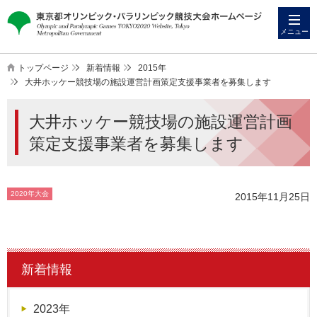
本
こ
文
こ
メニュー
へ
か
ス
ら
トップページ
新着情報
2015年
キ
本
大井ホッケー競技場の施設運営計画策定支援事業者を募集します
ッ
文
大井ホッケー競技場の施設運営計画
プ
で
す
策定支援事業者を募集します
2020年大会
2015年11月25日
新着情報
2023年