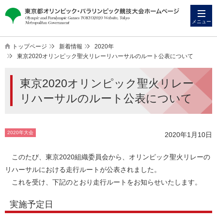
本
こ
文
こ
メニュー
へ
か
ス
ら
トップページ
新着情報
2020年
キ
本
東京2020オリンピック聖火リレーリハーサルのルート公表について
ッ
文
東京2020オリンピック聖火リレー
プ
で
す
リハーサルのルート公表について
2020年大会
2020年1月10日
このたび、東京2020組織委員会から、オリンピック聖火リレーの
リハーサルにおける走行ルートが公表されました。
これを受け、下記のとおり走行ルートをお知らせいたします。
実施予定日