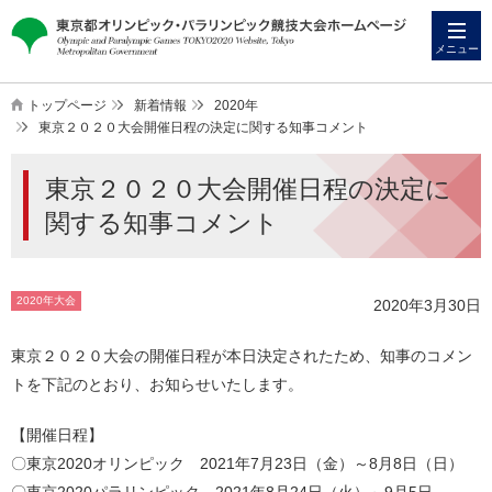
本
こ
文
こ
メニュー
へ
か
ス
ら
トップページ
新着情報
2020年
キ
本
東京２０２０大会開催日程の決定に関する知事コメント
ッ
文
東京２０２０大会開催日程の決定に
プ
で
す
関する知事コメント
2020年大会
2020年3月30日
東京２０２０大会の開催日程が本日決定されたため、知事のコメン
トを下記のとおり、お知らせいたします。
【開催日程】
〇東京2020オリンピック 2021年7月23日（金）～8月8日（日）