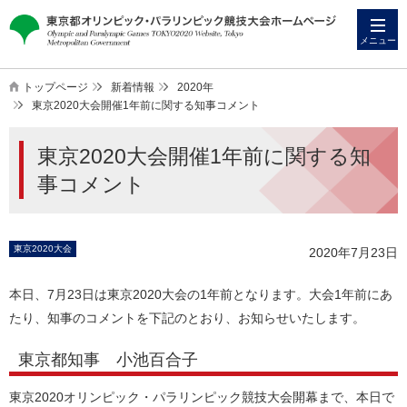
本
こ
文
こ
メニュー
へ
か
ス
ら
トップページ
新着情報
2020年
キ
本
東京2020大会開催1年前に関する知事コメント
ッ
文
東京2020大会開催1年前に関する知
プ
で
す
事コメント
東京2020大会
2020年7月23日
本日、7月23日は東京2020大会の1年前となります。大会1年前にあ
たり、知事のコメントを下記のとおり、お知らせいたします。
東京都知事 小池百合子
東京2020オリンピック・パラリンピック競技大会開幕まで、本日で