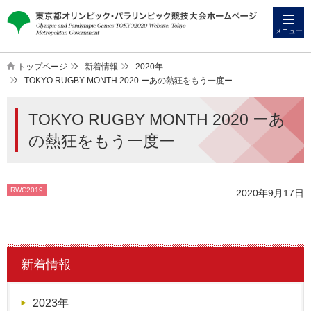
本
こ
文
こ
メニュー
へ
か
ス
ら
トップページ
新着情報
2020年
キ
本
TOKYO RUGBY MONTH 2020 ーあの熱狂をもう一度ー
ッ
文
TOKYO RUGBY MONTH 2020 ーあ
プ
で
す
の熱狂をもう一度ー
RWC2019
2020年9月17日
新着情報
2023年