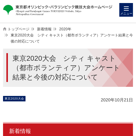
本
こ
文
こ
メニュー
へ
か
ス
ら
トップページ
新着情報
2020年
キ
本
東京2020大会 シティ キャスト（都市ボランティア）アンケート結果と今
後の対応について
ッ
文
プ
で
東京2020大会 シティ キャスト
す
（都市ボランティア）アンケート
結果と今後の対応について
東京2020大会
2020年10月21日
新着情報