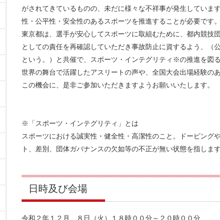
がされてきているものの、未だに様々な不祥事が発生していま
性・公平性・安全性のあるスポーツを推進することが必要です
東京都は、選手が安心してスポーツに取組むために、都内競技
としての責任を再確認していただき事故防止に資するよう、（
という。）と共催で、スポーツ・インテグリティ※の推進を図
世界の舞台で活躍したアスリートの声や、全国大会出場経験の
この機会に、是非ご参加いただきますようお願いいたします。
※「スポーツ・インテグリティ」とは
スポーツにおける誠実性・健全性・高潔性のこと。ドーピング
ト、差別、団体ガバナンスの欠如等の不正が無い状態を指しま
日時及び会場
令和２年１２月 ８日（火）１８時００分～２０時００分