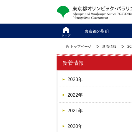
本
こ
文
こ
へ
か
ス
ら
東京都の取組
キ
本
トップ
ッ
文
トップページ
新着情報
20
プ
で
す
新着情報
2023年
2022年
2021年
2020年