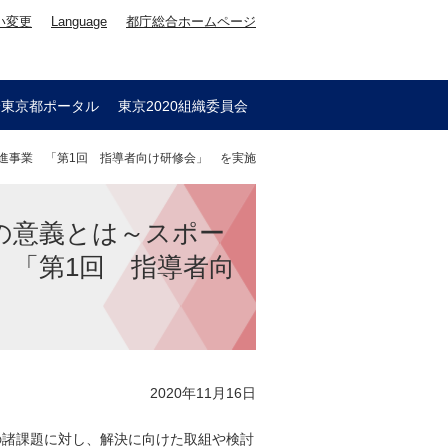
い変更
Language
都庁総合ホームページ
会東京都ポータル
東京2020組織委員会
進事業 「第1回 指導者向け研修会」 を実施
の意義とは～スポー
 「第1回 指導者向
2020年11月16日
の諸課題に対し、解決に向けた取組や検討