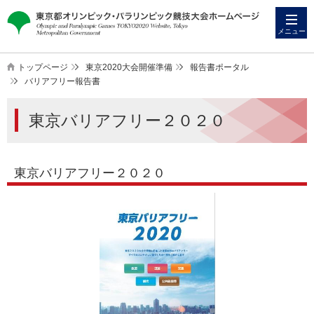
本
こ
文
こ
メニュー
へ
か
ス
ら
トップページ
東京2020大会開催準備
報告書ポータル
キ
本
バリアフリー報告書
ッ
文
東京バリアフリー２０２０
プ
で
す
東京バリアフリー２０２０