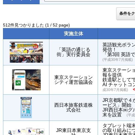
512件見つかりました (1 / 52 page)
実施主体
英語観光ボラ
「英語の通じる
発信！
街」実行委員会
「第3回 英語
(平成30年7月掲載)
東京ステーシ
報を提供
東京ステーション
鉄道駅として“
シティ運営協議会
AI チャット
成30年7月掲載)
JR京都駅で
西日本旅客鉄道株
ービス」開始
式会社
JR西日本㈱
末を設置
(平成
タブレット端
JR東日本東京支
の取り組みに