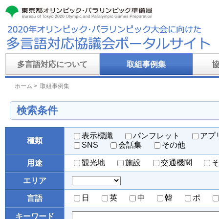
多言語対応について
取組事例集
ホーム
> 取組事例集
検索条件
表示標識
パンフレット
アプ
種類
SNS
会話集
その他
観光地
施設
交通機関
用途
エリア
日
英
中
韓
ポ
言語
キーワード