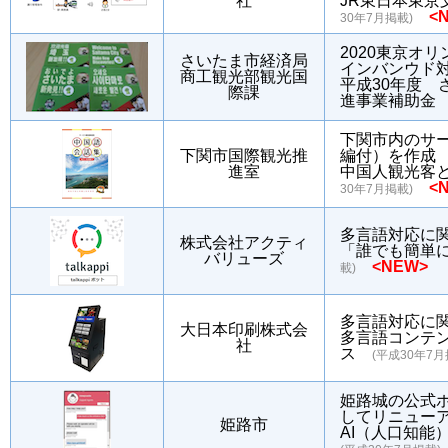
社
JR東日本東
<
30年7月掲載)
2020東京オ
さいたま市経済局
インバンウド
商工観光部観光国
平成30年度
際課
進事業補助
下関市内のサ
下関市国際観光推
編付）を作成
進室
中国人観光客
<
30年7月掲載)
多言語対応に関
株式会社アクティ
「誰でも簡単
バリューズ
<NEW>
載)
多言語対応に関
大日本印刷株式会
多言語コンテ
社
ス
(平成30年7月
姫路城の公式
してリニュー
姫路市
AI（人口知