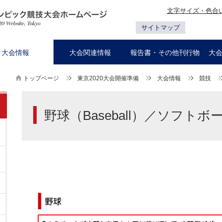
文字サイズ・色合
サイトマップ
大会情報
大会関連情報
報告書・その他刊行物
大
トップページ
東京2020大会開催準備
大会情報
競技
野球（Baseball）／ソフトボール（