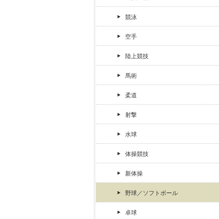
競泳
空手
陸上競技
馬術
柔道
射撃
水球
体操競技
新体操
野球／ソフトボール
卓球