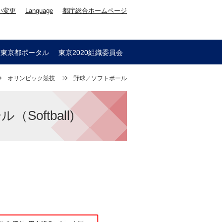
い変更
Language
都庁総合ホームページ
会東京都ポータル
東京2020組織委員会
オリンピック競技
野球／ソフトボール
Softball)