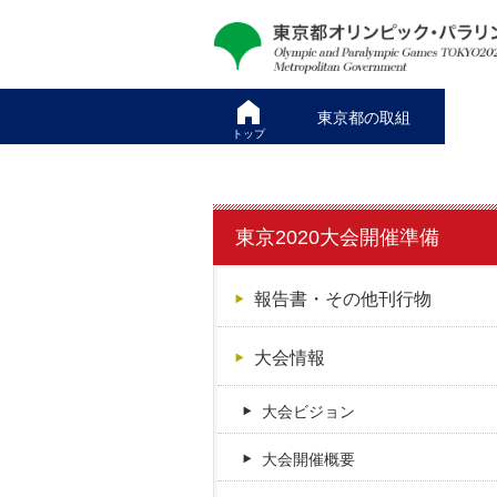
本
こ
文
こ
へ
か
ス
ら
東京都の取組
キ
本
トップ
ッ
文
プ
で
す
東京2020大会開催準備
報告書・その他刊行物
大会情報
大会ビジョン
大会開催概要