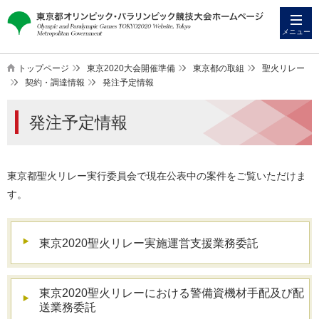
本
こ
文
こ
メニュー
へ
か
ス
ら
トップページ
東京2020大会開催準備
東京都の取組
聖火リレー
キ
本
契約・調達情報
発注予定情報
ッ
文
発注予定情報
プ
で
す
東京都聖火リレー実行委員会で現在公表中の案件をご覧いただけま
す。
東京2020聖火リレー実施運営支援業務委託
東京2020聖火リレーにおける警備資機材手配及び配
送業務委託