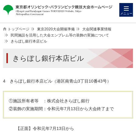
本
こ
文
こ
メニュー
へ
か
ス
ら
トップページ
東京2020大会開催準備
大会関連事業情報
キ
本
民間施設を活用した大会エンブレム等の装飾の実施について
きらぼし銀行本店ビル
ッ
文
プ
で
きらぼし銀行本店ビル
す
4 きらぼし銀行本店ビル（港区南青山3丁目10番43号）
①施設所有者等 ：株式会社きらぼし銀行
②装飾の実施期間：令和元年7月13日から大会終了まで
【正面】令和元年7月13日から