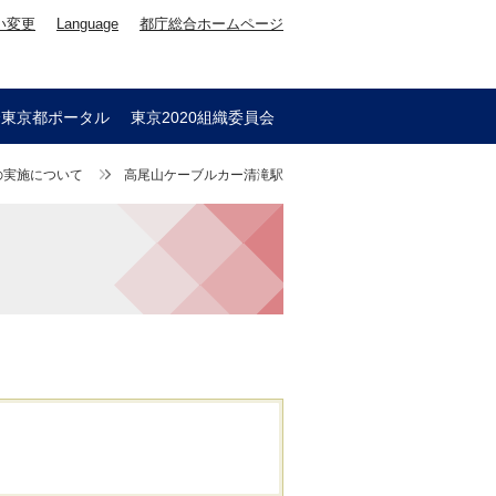
い変更
Language
都庁総合ホームページ
会東京都ポータル
東京2020組織委員会
の実施について
高尾山ケーブルカー清滝駅