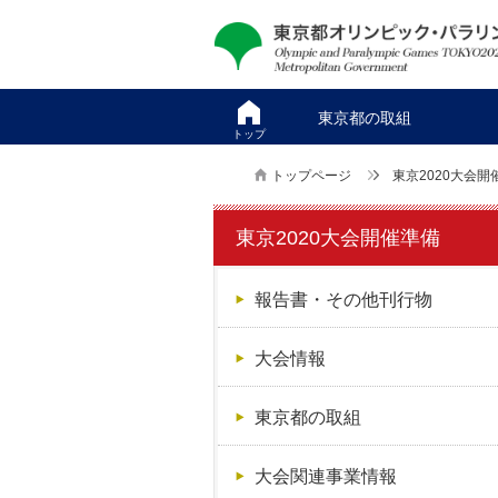
本
こ
文
こ
へ
か
ス
ら
東京都の取組
キ
本
トップ
ッ
文
トップページ
東京2020大会開
プ
で
す
東京2020大会開催準備
報告書・その他刊行物
大会情報
東京都の取組
大会関連事業情報