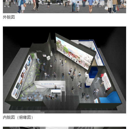
外観図
内観図（俯瞰図）