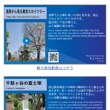
魅力発信動画はコチラ