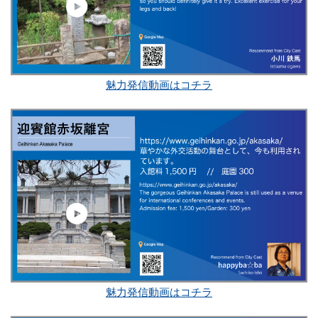
魅力発信動画はコチラ
魅力発信動画はコチラ