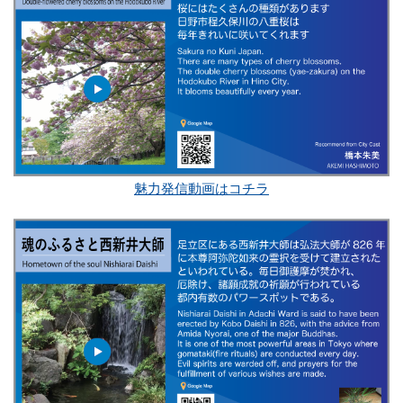
魅力発信動画はコチラ