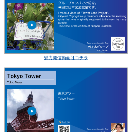
魅力発信動画はコチラ