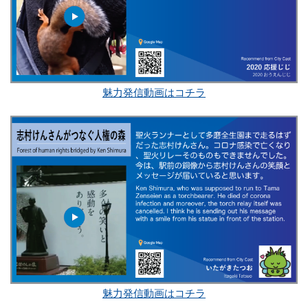
魅力発信動画はコチラ
魅力発信動画はコチラ