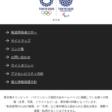
報道関係者の方へ
サイトマップ
リンク集
お問い合わせ
サイトポリシー
アクセシビリティ方針
個人情報保護方針
東京都オリンピック・パラリンピック競技大会ホームページに掲載している個々の情
報（文章、写真、イラストなど）は、著作権の対象となっています。
「私的使用のための複製」や「引用」など著作権法上認められた場合を除き、無断で
複製・転用することはできません。