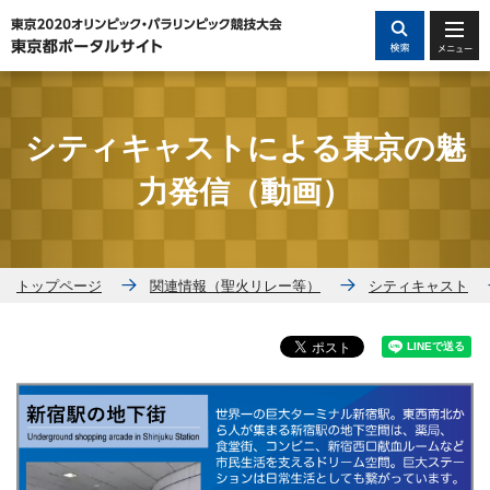
シティキャストによる東京の魅
力発信（動画）
トップページ
関連情報（聖火リレー等）
シティキャスト