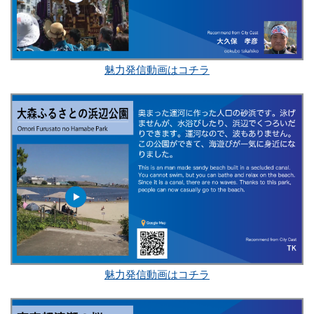
魅力発信動画はコチラ
魅力発信動画はコチラ