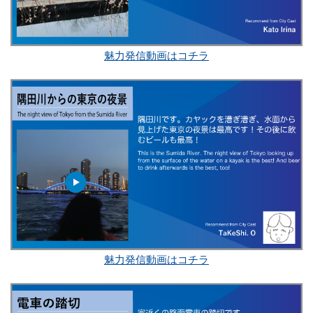
魅力発信動画はコチラ
魅力発信動画はコチラ