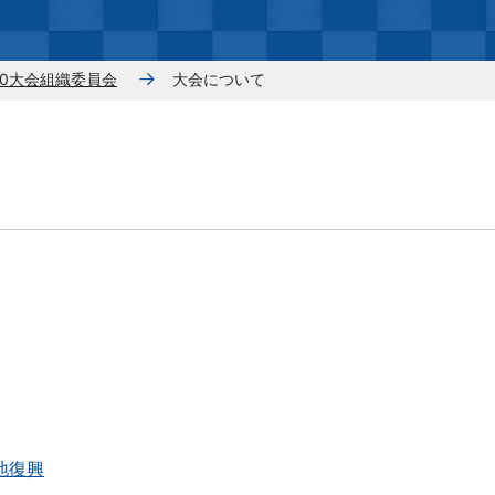
パラアスリート・パラスポーツを応援しよ
【東京2020大会】 感謝状贈呈式、東京都栄
東京
東京
う！
誉賞・都民スポーツ大賞表彰式
会
20大会組織委員会
大会について
東京２０２０大会組織委員会
TOKYO2020 アスリート＃ARIGATO インタ
ビュー
地復興