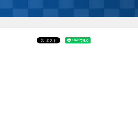
2020パラリンピックを応援しよう！！
2020大会メダリストと子供たちの交流