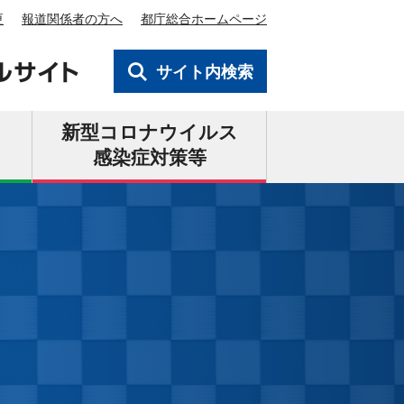
更
報道関係者の方へ
都庁総合ホームページ
サイト内検索
新型コロナウイルス
感染症対策等
で見よう！東京2020オリンピック！
ィキャスト
者輸送ルート・観客輸送ルート
等に備えて
スケジュール等
中の東京見どころスポット
2020大会のコロナ対策の取組結果
混雑緩和へのご協力のお願い
知事からのメッセージ
2020公式ライセンス商品
リスト情報
トタウン・事前キャンプ