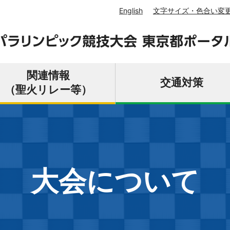
English
文字サイズ・色合い変
関連情報
交通対策
（聖火リレー等）
大会情報
関連情報（聖火リレー等）
交通対策
新型コロナウイルス感染症対策等
東京２０２０大会について
聖火リレー
交通対策へのご協力のお願い（会場周辺の交
新型コロナウイルス感染症対策
お家
シテ
関係
災害
大会について
通規制等）
お家で見よう！東京2020パラリンピック！
みんなの東京2020応援チャンネル
東京2020大会開催時における人流対策の考
競技
大会
東京
え方
大会期間中の高速道路のご利用について
交通
競技・会場
イベント情報
小池
東京
パラマラソンは自宅で観戦！
注目！！東京アスリート
復興オリンピック・パラリンピック
メダ
ホス