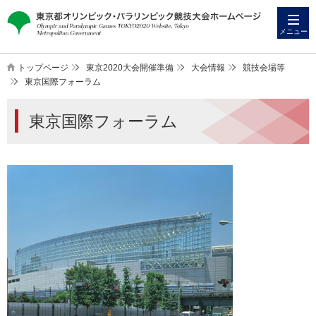
本
こ
文
こ
メニュー
へ
か
ス
ら
トップページ
東京2020大会開催準備
大会情報
競技会場等
キ
本
東京国際フォーラム
ッ
文
東京国際フォーラム
プ
で
す