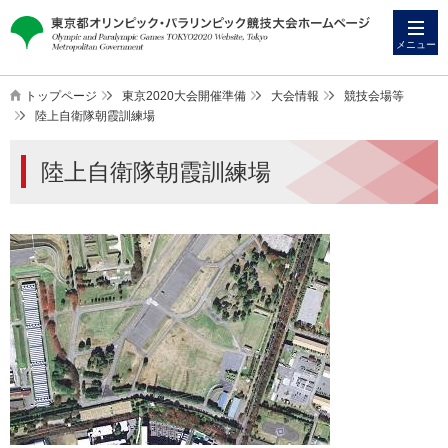
本
こ
文
こ
メニュー
へ
か
ス
ら
トップページ
東京2020大会開催準備
大会情報
競技会場等
キ
本
陸上自衛隊朝霞訓練場
ッ
文
陸上自衛隊朝霞訓練場
プ
で
す