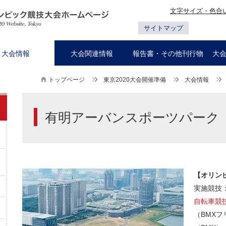
文字サイズ・色合
サイトマップ
大会情報
大会関連情報
報告書・その他刊行物
大
トップページ
東京2020大会開催準備
大会情報
有明アーバンスポーツパーク
【オリン
実施競技
自転車競
（BMXフ