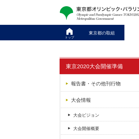
本
こ
文
こ
へ
か
ス
ら
東京都の取組
キ
本
トップ
ッ
文
プ
で
す
東京2020大会開催準備
報告書・その他刊行物
大会情報
大会ビジョン
大会開催概要