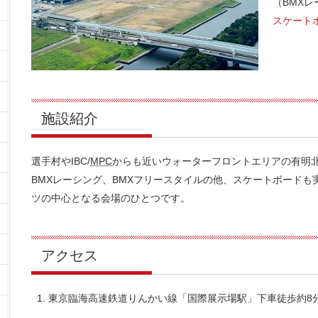
（BMXレ
スケート
施設紹介
選手村やIBC/
MPC
からも近いウォーターフロントエリアの有明
BMXレーシング、BMXフリースタイルの他、スケートボード
ツの中心となる会場のひとつです。
アクセス
東京臨海高速鉄道りんかい線「国際展示場駅」下車徒歩約8