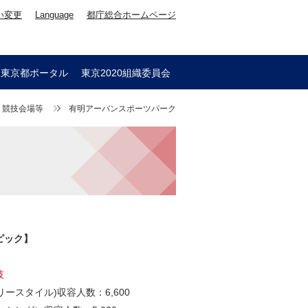
い変更
Language
都庁総合ホームページ
会東京都ポータル
東京2020組織委員会
競技会場等
有明アーバンスポーツパーク
ピック】
：
技
リースタイル)収容人数：6,600