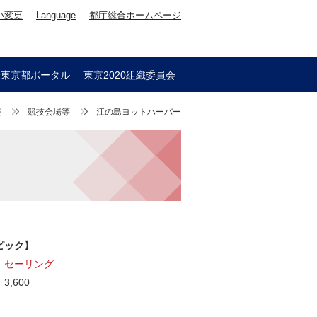
い変更
Language
都庁総合ホームページ
会東京都ポータル
東京2020組織委員会
報
競技会場等
江の島ヨットハーバー
ピック】
：
セーリング
,600