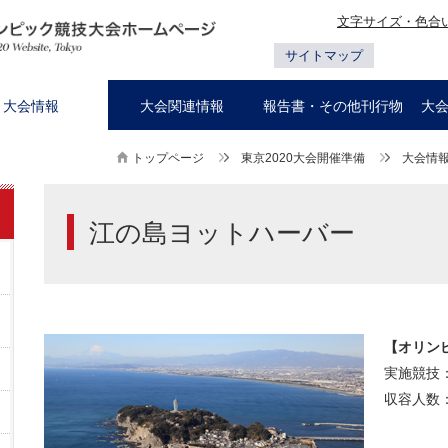
文字サイズ・色合
サイトマップ
大会情報
大会関連情報
報告書・その他刊行物
大
トップページ
東京2020大会開催準備
大会情
江の島ヨットハーバー
【オリン
実施競技
収容人数：3