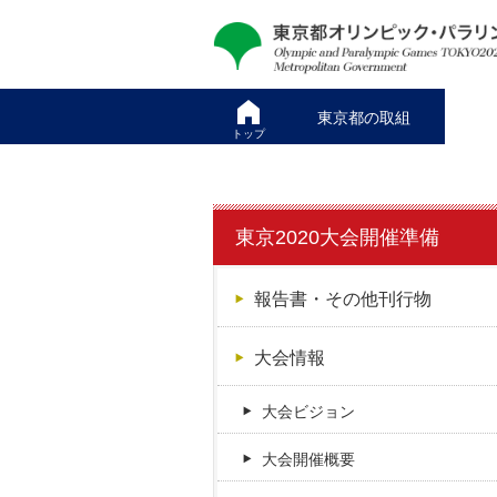
本
こ
文
こ
へ
か
ス
ら
東京都の取組
キ
本
トップ
ッ
文
プ
で
す
東京2020大会開催準備
報告書・その他刊行物
大会情報
大会ビジョン
大会開催概要