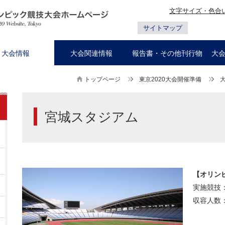
文字サイズ・色合
サイトマップ
大会情報
大会関連情報
報告書・その他刊行物
大
トップページ
東京2020大会開催準備
宮城スタジアム
【オリン
実施競技
収容人数：4