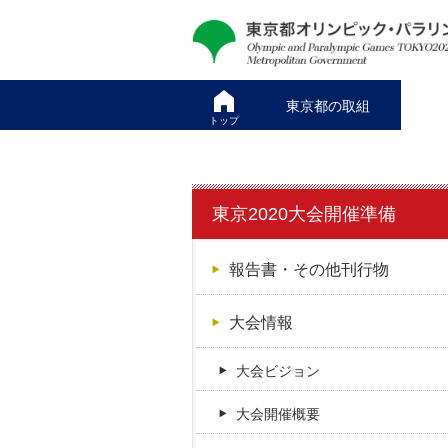
本
こ
文
こ
へ
か
ス
ら
東京都の取組
キ
本
トップ
ッ
文
プ
で
す
東京2020大会開催準備
報告書・その他刊行物
大会情報
大会ビジョン
大会開催概要