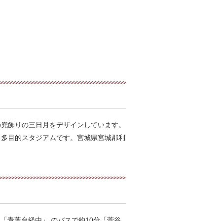
の兜飾りの三日月をデザインしています。
る多目的スタジアムです。宮城県宮城郡利
「青葉台経由」 のバスで約10分「菅谷