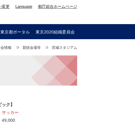
い変更
Language
都庁総合ホームページ
会東京都ポータル
東京2020組織委員会
大会情報
競技会場等
宮城スタジアム
ピック】
：
サッカー
9,000