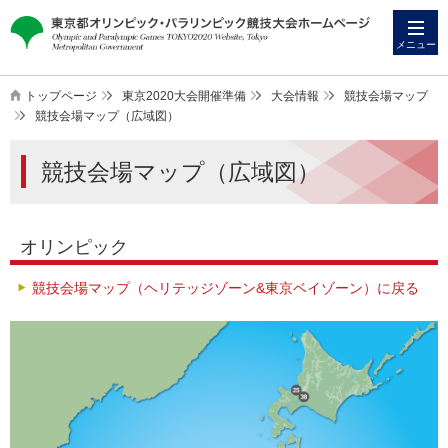
本
こ
文
こ
メニュー
へ
か
ス
ら
トップページ
東京2020大会開催準備
大会情報
競技会場マップ
キ
本
競技会場マップ（広域図）
ッ
文
競技会場マップ（広域図）
プ
で
す
オリンピック
競技会場マップ（ヘリテッジゾーン&東京ベイゾーン）に戻る